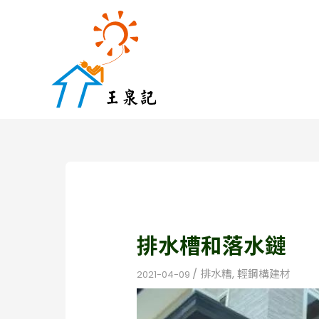
跳
至
主
要
內
容
排水槽和落水鏈
/
排水糟
,
輕鋼構建材
2021-04-09