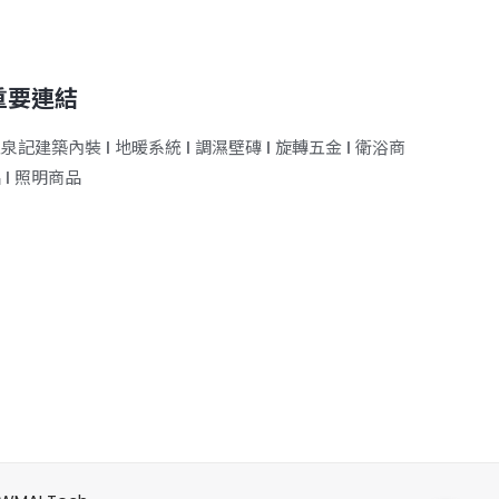
重要連結
王泉記建築內裝
ǀ
地暖系統
ǀ
調濕壁磚
ǀ
旋轉五金
ǀ
衛浴商
品
ǀ
照明商品