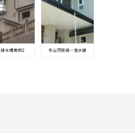
C排水槽案例2
冬山河民宿－落水鏈