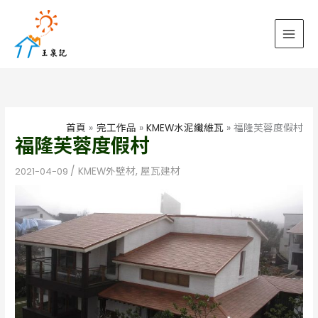
跳
至
主
要
內
容
首頁
完工作品
KMEW水泥纖維瓦
福隆芙蓉度假村
福隆芙蓉度假村
2021-04-09
/
KMEW外壁材
,
屋瓦建材