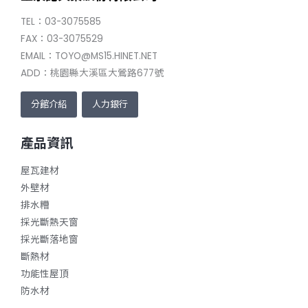
TEL：03-3075585
FAX：03-3075529
EMAIL：TOYO@MS15.HINET.NET
ADD：桃園縣大溪區大鶯路677號
分館介紹
人力銀行
產品資訊
屋瓦建材
外壁材
排水糟
採光斷熱天窗
採光斷落地窗
斷熱材
功能性屋頂
防水材