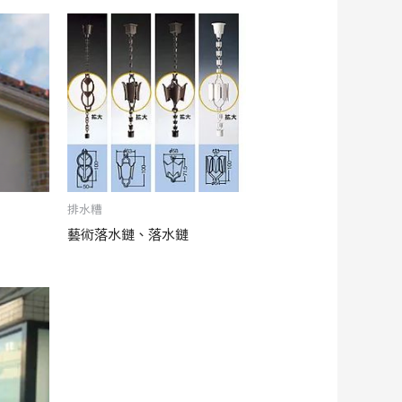
排水糟
藝術落水鏈、落水鏈