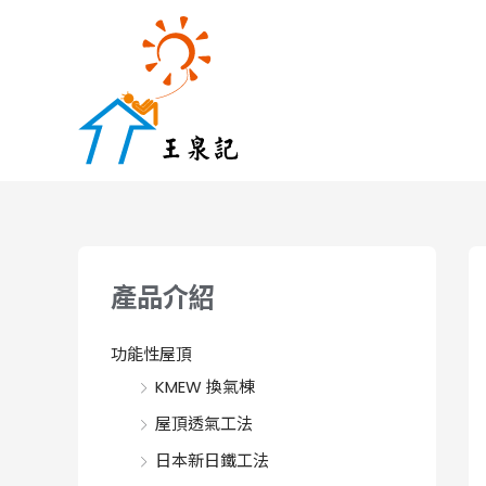
跳
至
主
要
內
容
產品介紹
功能性屋頂
KMEW 換氣棟
屋頂透氣工法
日本新日鐵工法