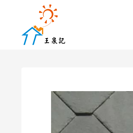
跳
至
主
要
內
容