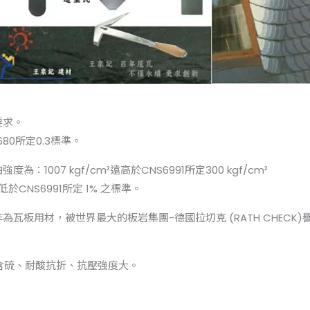
要求。
680所定0.3標準。
為：1007 kgf/cm²遠高於CNS6991所定300 kgf/cm²
於CNS6991所定 1% 之標準。
作為瓦板用材，被世界最大的板岩集團-德國拉切克 (RATH CHEC
不含硫、耐酸抗折、抗壓強度大。