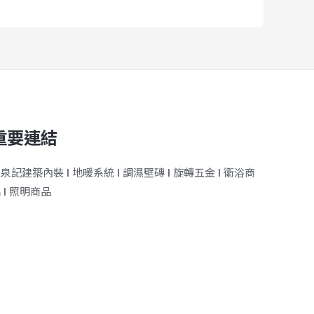
重要連結
王泉記建築內裝
ǀ
地暖系統
ǀ
調濕壁磚
ǀ
旋轉五金
ǀ
衛浴商
品
ǀ
照明商品