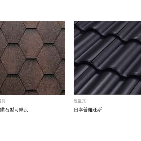
量瓦
輕量瓦
G鑽石型可樂瓦
日本普羅旺斯