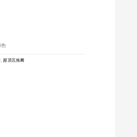
棕色
材
,
屋頂瓦推薦