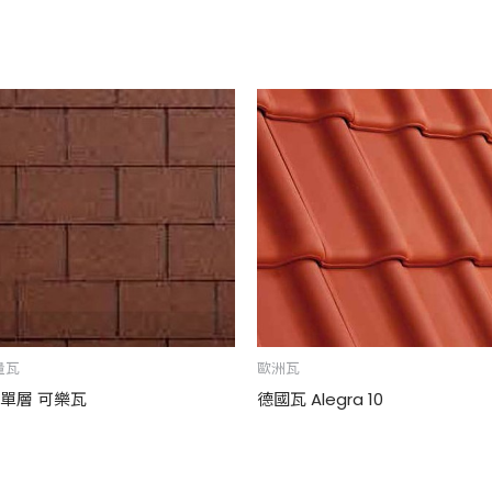
量瓦
歐洲瓦
G單層 可樂瓦
德國瓦 Alegra 10