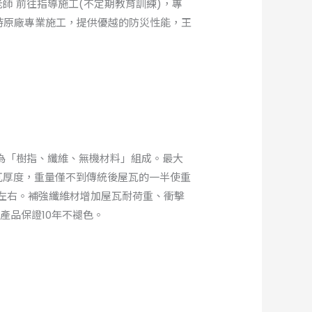
師 前往指導施工(不定期教育訓練)，專
持原廠專業施工，提供優越的防災性能，王
」為「樹指、纖維、無機材料」組成。最大
瓦厚度，重量僅不到傳統後屋瓦的一半使重
 3左右。補強纖維材增加屋瓦耐荷重、衝擊
產品保證10年不褪色。