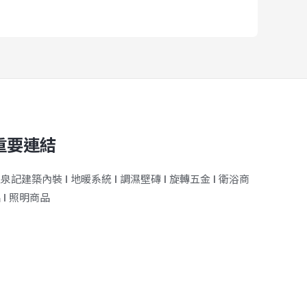
重要連結
王泉記建築內裝
ǀ
地暖系統
ǀ
調濕壁磚
ǀ
旋轉五金
ǀ
衛浴商
品
ǀ
照明商品