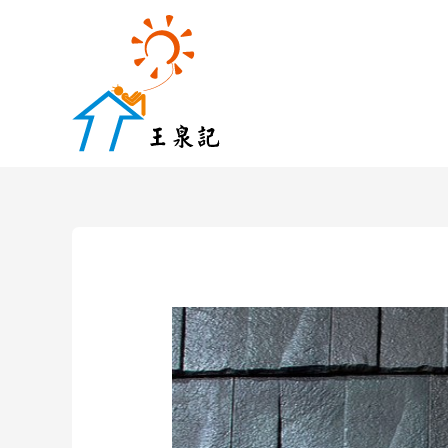
跳
至
主
要
內
容