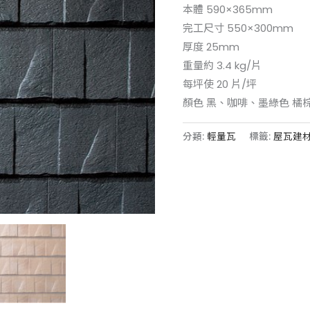
本體 590×365mm
完工尺寸 550×300mm
厚度 25mm
重量約 3.4 kg/片
每坪使 20 片/坪
顏色 黑、咖啡、墨綠色 橘
分類:
輕量瓦
標籤:
屋瓦建