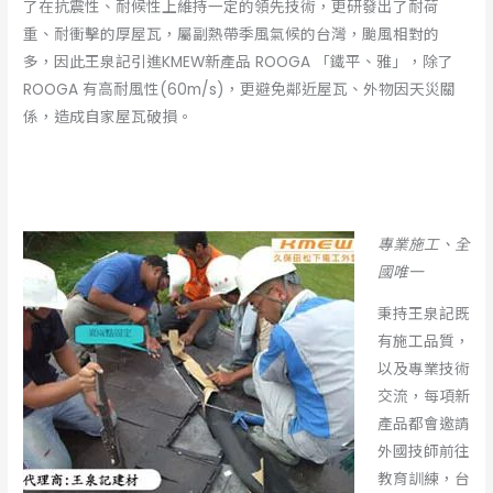
了在抗震性、耐候性上維持一定的領先技術，更研發出了耐荷
重、耐衝擊的厚屋瓦，屬副熱帶季風氣候的台灣，颱風相對的
多，因此王泉記引進KMEW新產品 ROOGA 「鐵平、雅」，除了
ROOGA 有高耐風性(60m/s)，更避免鄰近屋瓦、外物因天災關
係，造成自家屋瓦破損。
專業施工、全
國唯一
秉持王泉記既
有施工品質，
以及專業技術
交流，每項新
產品都會邀請
外國技師前往
教育訓練，台