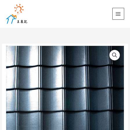
跳
至
主
要
內
容