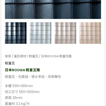
首頁
/
屋瓦建材
/
輕量瓦
/ 日本ROOGA 輕量瓦雅
輕量瓦
日本ROOGA 輕量瓦雅
輕量瓦、抗風強、吸水率低、耐衝擊性
本體 590×365mm
完工尺寸 550×300mm
厚度 25mm
重量約 3.2 kg/片