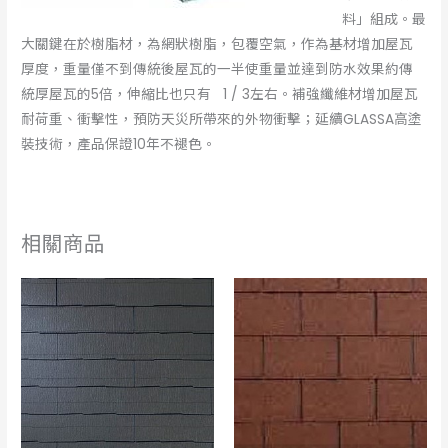
料」組成。最
大關鍵在於樹脂材，為網狀樹脂，包覆空氣，作為基材增加屋瓦
厚度，重量僅不到傳統後屋瓦的一半使重量並達到防水效果約傳
統厚屋瓦的5倍，伸縮比也只有 1 / 3左右。補強纖維材增加屋瓦
耐荷重、衝擊性，預防天災所帶來的外物衝擊；延續GLASSA高塗
裝技術，產品保證10年不褪色。
相關商品