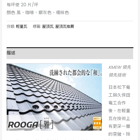
每坪使 20 片/坪
顏色 黑、咖啡、銀灰色、橘棕色
分類:
輕量瓦
標籤:
屋頂瓦
,
屋頂瓦推薦
描述
K
MEW 領先
領先技術
日本松下電
工與久保田
電工合作
後，在輕量
瓦在技術上
有更深一層
的突破，除