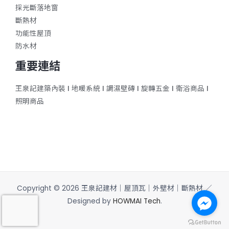
採光斷落地窗
斷熱材
功能性屋頂
防水材
重要連結
王泉記建築內裝
ǀ
地暖系統
ǀ
調濕壁磚
ǀ
旋轉五金
ǀ
衛浴商品
ǀ
照明商品
Copyright © 2026 王泉記建材｜屋頂瓦｜外壁材｜斷熱材 ／
Designed by
HOWMAI Tech
.