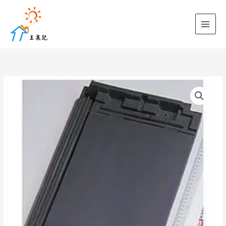
跳
至
主
要
內
容