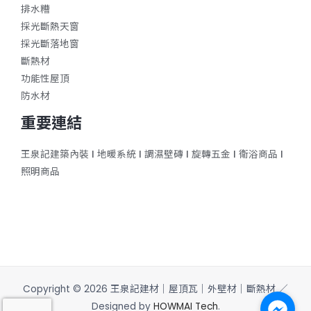
排水糟
採光斷熱天窗
採光斷落地窗
斷熱材
功能性屋頂
防水材
重要連結
王泉記建築內裝
ǀ
地暖系統
ǀ
調濕壁磚
ǀ
旋轉五金
ǀ
衛浴商品
ǀ
照明商品
Copyright © 2026 王泉記建材｜屋頂瓦｜外壁材｜斷熱材 ／
Designed by
HOWMAI Tech
.