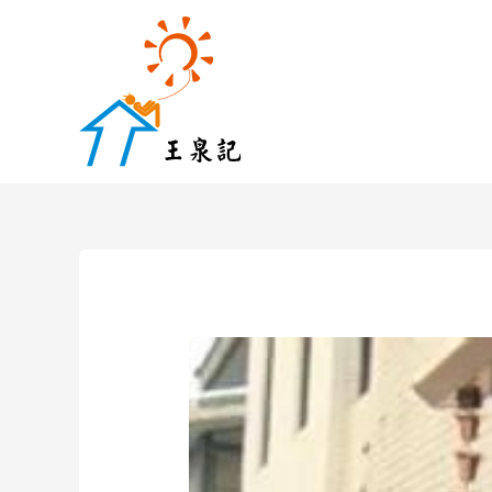
跳
至
主
要
內
容