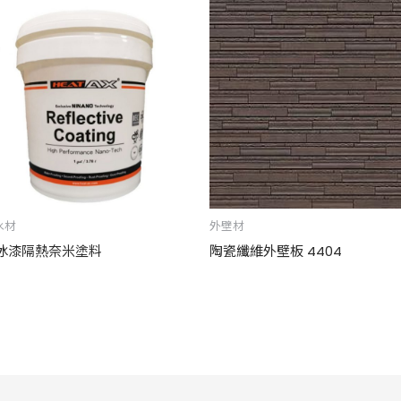
水材
外壁材
冰漆隔熱奈米塗料
陶瓷纖維外壁板 4404