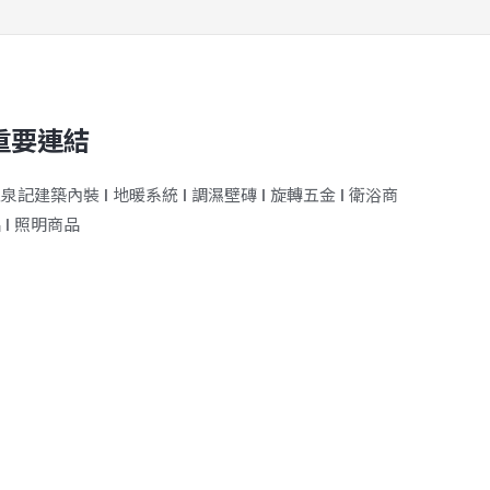
重要連結
王泉記建築內裝
ǀ
地暖系統
ǀ
調濕壁磚
ǀ
旋轉五金
ǀ
衛浴商
品
ǀ
照明商品