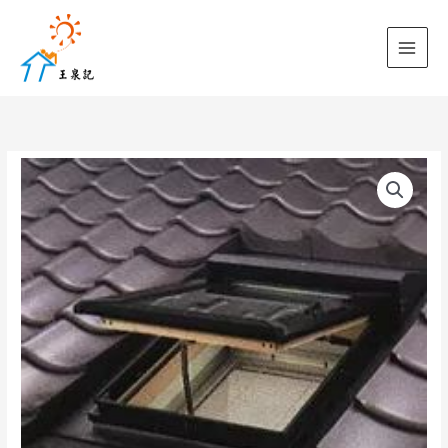
跳
至
主
要
內
容