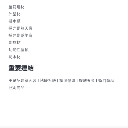
屋瓦建材
外壁材
排水糟
採光斷熱天窗
採光斷落地窗
斷熱材
功能性屋頂
防水材
重要連結
王泉記建築內裝
ǀ
地暖系統
ǀ
調濕壁磚
ǀ
旋轉五金
ǀ
衛浴商品
ǀ
照明商品