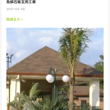
魚鱗石板瓦完工案
2021-04-09
閱讀全文 »
宜
蘭
壯
圍