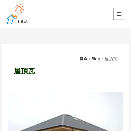
跳
至
主
要
內
容
首頁
Blog
屋頂瓦
屋頂瓦
竹
北
別
墅