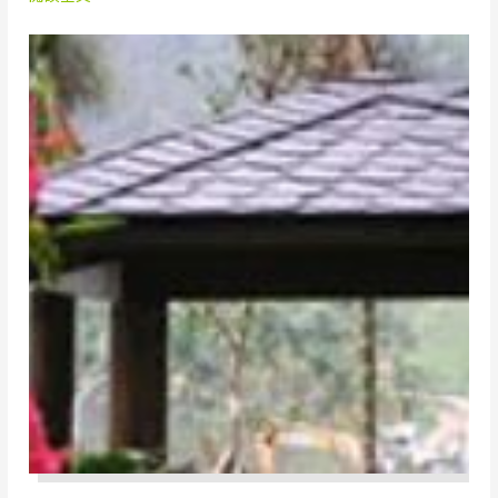
魚
鱗
石
板
瓦
完
工
案