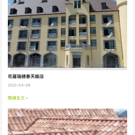
店
花蓮瑞穗春天飯店
2021-04-09
閱讀全文 »
桃
園
龍
潭