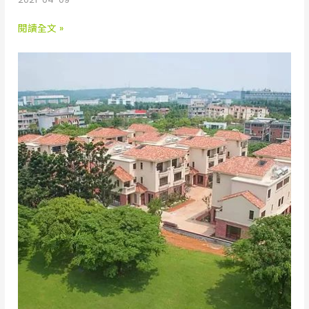
閱讀全文 »
渴
望
園
區
托
斯
卡
尼