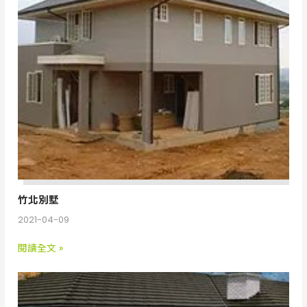
竹北別墅
2021-04-09
閱讀全文 »
石
紋