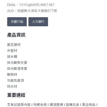
EMAIL：TOYO@MS15.HINET.NET
ADD：桃園縣大溪區大鶯路677號
分館介紹
人力銀行
產品資訊
屋瓦建材
外壁材
排水糟
採光斷熱天窗
採光斷落地窗
斷熱材
功能性屋頂
防水材
重要連結
王泉記建築內裝
ǀ
地暖系統
ǀ
調濕壁磚
ǀ
旋轉五金
ǀ
衛浴商品
ǀ