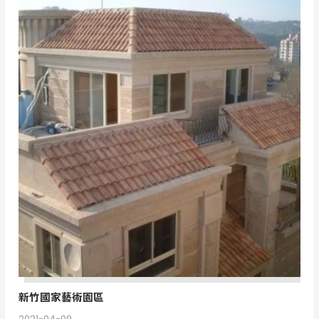
新
竹
國
家
藝
術
園
區
新竹國家藝術園區
2021-04-09