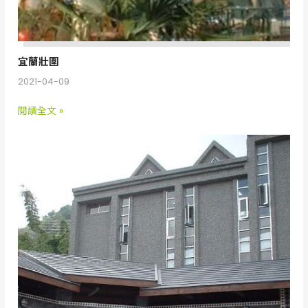
宜蘭壯圍
2021-04-09
閱讀全文 »
台
東
布
農
文
物
館