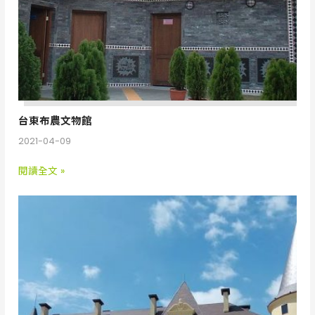
台東布農文物館
2021-04-09
閱讀全文 »
花
蓮
瑞
穗
春
天
飯