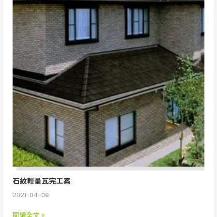
輕
量
瓦
完
工
案
石紋輕量瓦完工案
2021-04-09
閱讀全文 »